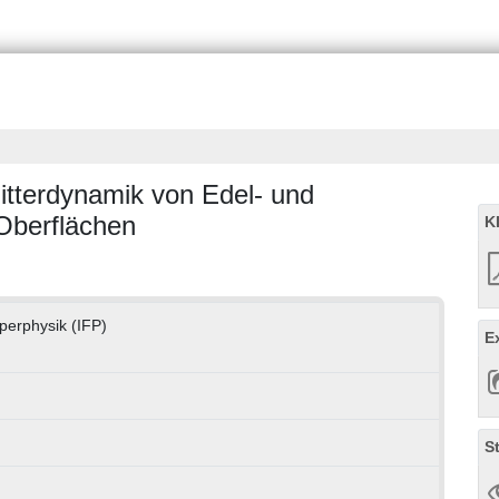
itterdynamik von Edel- und
Oberflächen
K
rperphysik (IFP)
E
S