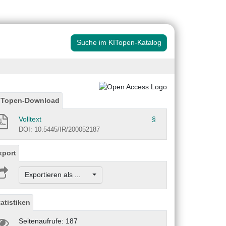
Suche im KITopen-Katalog
ITopen-Download
Volltext
§
DOI: 10.5445/IR/200052187
xport
Exportieren als ...
tatistiken
Seitenaufrufe: 187