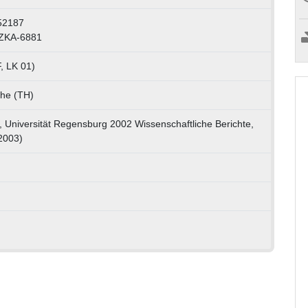
52187
ZKA-6881
, LK 01)
uhe (TH)
ft, Universität Regensburg 2002 Wissenschaftliche Berichte,
2003)