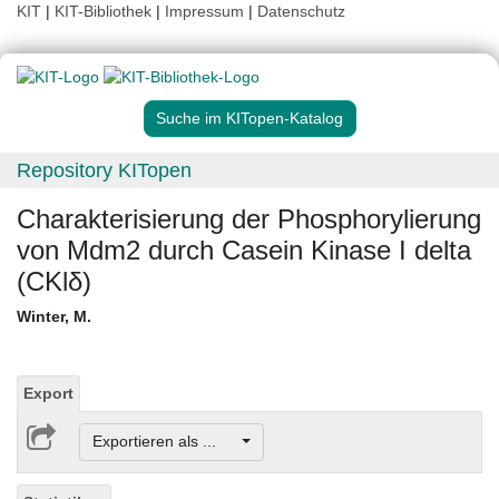
KIT
|
KIT-Bibliothek
|
Impressum
|
Datenschutz
Suche im KITopen-Katalog
Repository KITopen
Charakterisierung der Phosphorylierung
von Mdm2 durch Casein Kinase I delta
(CKlδ)
Winter, M.
Export
Exportieren als ...