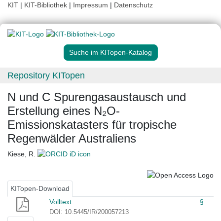
KIT
|
KIT-Bibliothek
|
Impressum
|
Datenschutz
Suche im KITopen-Katalog
Repository KITopen
N und C Spurengasaustausch und
Erstellung eines N₂O-
Emissionskatasters für tropische
Regenwälder Australiens
Kiese, R.
KITopen-Download
Volltext
§
DOI: 10.5445/IR/200057213