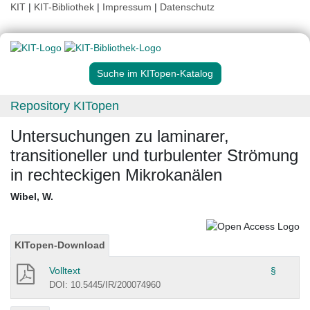
KIT
|
KIT-Bibliothek
|
Impressum
|
Datenschutz
Suche im KITopen-Katalog
Repository KITopen
Untersuchungen zu laminarer,
transitioneller und turbulenter Strömung
in rechteckigen Mikrokanälen
Wibel, W.
KITopen-Download
Volltext
§
DOI: 10.5445/IR/200074960