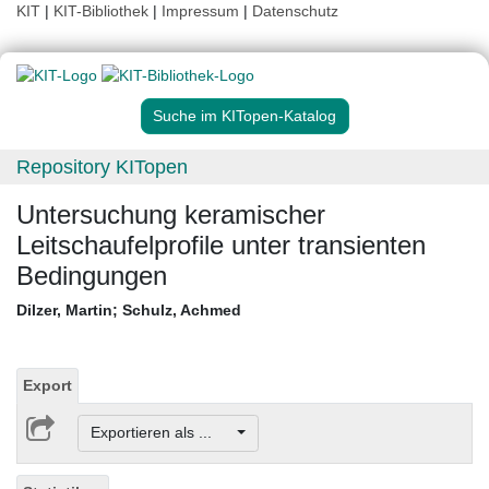
KIT
|
KIT-Bibliothek
|
Impressum
|
Datenschutz
Suche im KITopen-Katalog
Repository KITopen
Untersuchung keramischer
Leitschaufelprofile unter transienten
Bedingungen
Dilzer, Martin
;
Schulz, Achmed
Export
Exportieren als ...