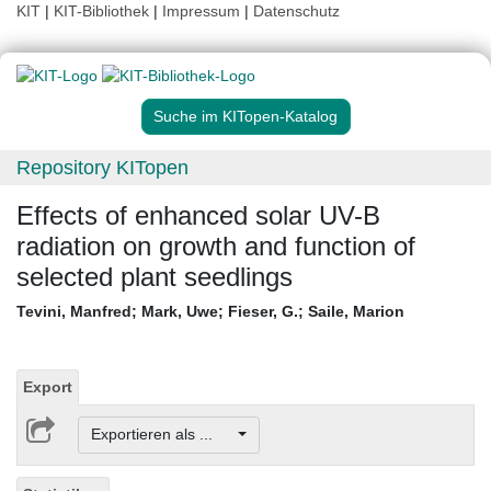
KIT
|
KIT-Bibliothek
|
Impressum
|
Datenschutz
Suche im KITopen-Katalog
Repository KITopen
Effects of enhanced solar UV-B
radiation on growth and function of
selected plant seedlings
Tevini, Manfred
;
Mark, Uwe
;
Fieser, G.
;
Saile, Marion
Export
Exportieren als ...