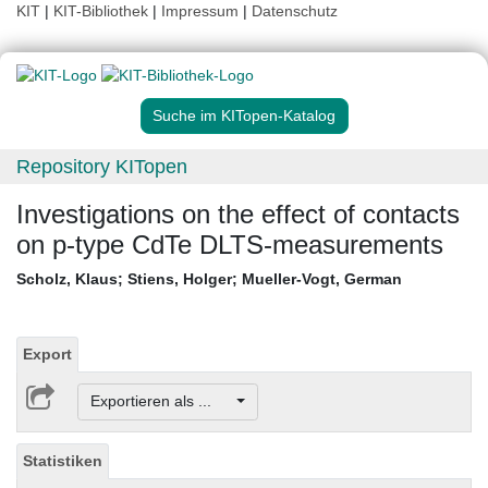
KIT
|
KIT-Bibliothek
|
Impressum
|
Datenschutz
Suche im KITopen-Katalog
Repository KITopen
Investigations on the effect of contacts
on p-type CdTe DLTS-measurements
Scholz, Klaus
;
Stiens, Holger
;
Mueller-Vogt, German
Export
Exportieren als ...
Statistiken