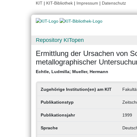
KIT
|
KIT-Bibliothek
|
Impressum
|
Datenschutz
Repository KITopen
Ermittlung der Ursachen von Sch
metallographischer Untersuch
Echtle, Ludmilla
;
Mueller, Hermann
Zugehörige Institution(en) am KIT
Fakultä
Publikationstyp
Zeitsch
Publikationsjahr
1999
Sprache
Deutsc