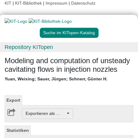
KIT
|
KIT-Bibliothek
|
Impressum
|
Datenschutz
Suche im KITopen-Katalog
Repository KITopen
Modeling and computation of unsteady
cavitating flows in injection nozzles
Yuan, Weixing
;
Sauer, Jürgen
;
Schnerr, Günter H.
Export
Exportieren als ...
Statistiken