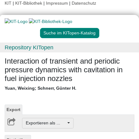
KIT
|
KIT-Bibliothek
|
Impressum
|
Datenschutz
Suche im KITopen-Katalog
Repository KITopen
Interaction of transient and periodic
pressure dynamics with cavitation in
fuel injection nozzles
Yuan, Weixing
;
Schnerr, Günter H.
Export
Exportieren als ...