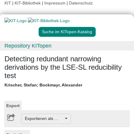
KIT
|
KIT-Bibliothek
|
Impressum
|
Datenschutz
Suche im KITopen-Katalog
Repository KITopen
Detecting redundant narrowing
derivations by the LSE-SL reducibility
test
Krischer, Stefan
;
Bockmayr, Alexander
Export
Exportieren als ...