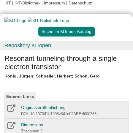
KIT
|
KIT-Bibliothek
|
Impressum
|
Datenschutz
Suche im KITopen-Katalog
Repository KITopen
Resonant tunneling through a single-
electron transistor
König, Jürgen
;
Schoeller, Herbert
;
Schön, Gerd
Externe Links
Originalveröffentlichung
DOI: 10.1070/PU1998v041n02ABEH000353
Dimensions
Zitationen: 3