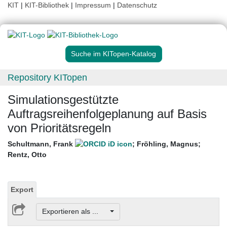
KIT
|
KIT-Bibliothek
|
Impressum
|
Datenschutz
Suche im KITopen-Katalog
Repository KITopen
Simulationsgestützte
Auftragsreihenfolgeplanung auf Basis
von Prioritätsregeln
Schultmann, Frank
;
Fröhling, Magnus
;
Rentz, Otto
Export
Exportieren als ...