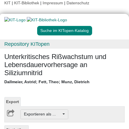
KIT
|
KIT-Bibliothek
|
Impressum
|
Datenschutz
Suche im KITopen-Katalog
Repository KITopen
Unterkritisches Rißwachstum und
Lebensdauervorhersage an
Siliziumnitrid
Dallmeier, Astrid
;
Fett, Theo
;
Munz, Dietrich
Export
Exportieren als ...