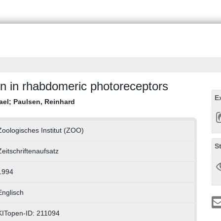
on in rhabdomeric photoreceptors
E
ael
;
Paulsen, Reinhard
Zoologisches Institut (ZOO)
S
Zeitschriftenaufsatz
1994
Englisch
KITopen-ID: 211094