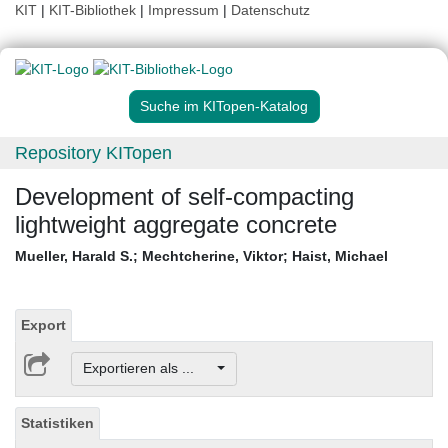
KIT
|
KIT-Bibliothek
|
Impressum
|
Datenschutz
Suche im KITopen-Katalog
Repository KITopen
Development of self-compacting
lightweight aggregate concrete
Mueller, Harald S.
;
Mechtcherine, Viktor
;
Haist, Michael
Export
Exportieren als ...
Statistiken