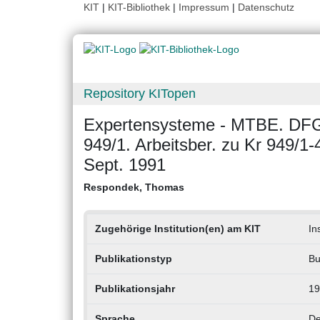
KIT
|
KIT-Bibliothek
|
Impressum
|
Datenschutz
Repository KITopen
Expertensysteme - MTBE. DFG-
949/1. Arbeitsber. zu Kr 949/1-
Sept. 1991
Respondek, Thomas
Zugehörige Institution(en) am KIT
In
Publikationstyp
Bu
Publikationsjahr
19
Sprache
De