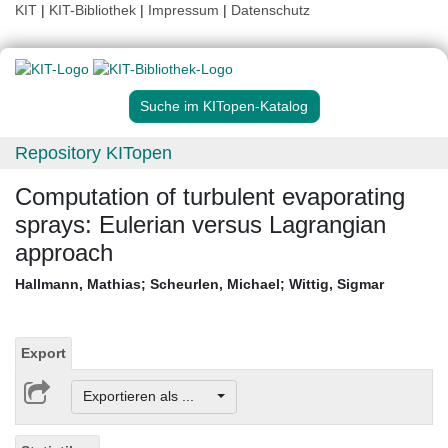
KIT
|
KIT-Bibliothek
|
Impressum
|
Datenschutz
Suche im KITopen-Katalog
Repository KITopen
Computation of turbulent evaporating
sprays: Eulerian versus Lagrangian
approach
Hallmann, Mathias
;
Scheurlen, Michael
;
Wittig, Sigmar
Export
Exportieren als ...