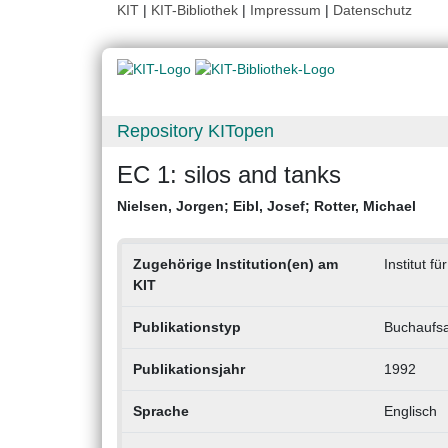
KIT
|
KIT-Bibliothek
|
Impressum
|
Datenschutz
Repository KITopen
EC 1: silos and tanks
Nielsen, Jorgen
;
Eibl, Josef
;
Rotter, Michael
Zugehörige Institution(en) am
Institut f
KIT
Publikationstyp
Buchaufsa
Publikationsjahr
1992
Sprache
Englisch