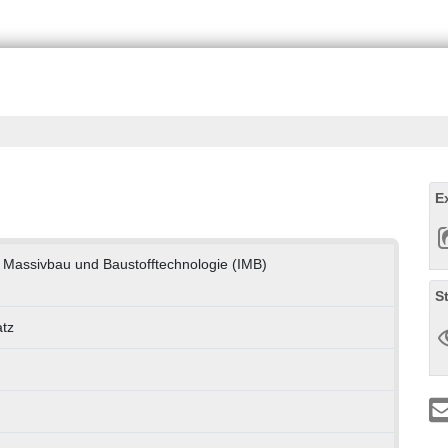
E
ür Massivbau und Baustofftechnologie (IMB)
S
tz