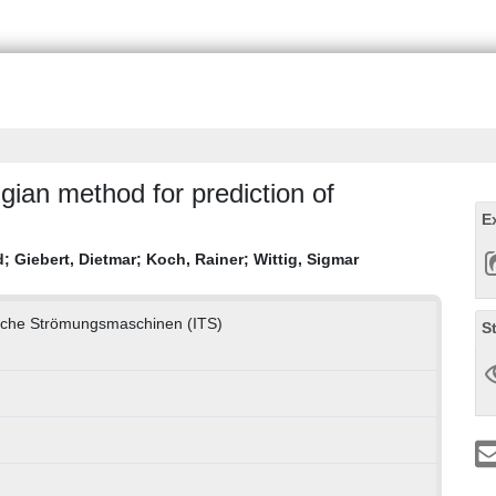
gian method for prediction of
E
d
;
Giebert, Dietmar
;
Koch, Rainer
;
Wittig, Sigmar
mische Strömungsmaschinen (ITS)
S