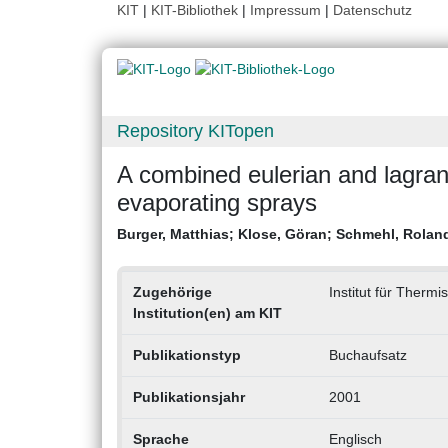
KIT
|
KIT-Bibliothek
|
Impressum
|
Datenschutz
Repository KITopen
A combined eulerian and lagran
evaporating sprays
Burger, Matthias
;
Klose, Göran
;
Schmehl, Rolan
Zugehörige
Institut für Ther
Institution(en) am KIT
Publikationstyp
Buchaufsatz
Publikationsjahr
2001
Sprache
Englisch