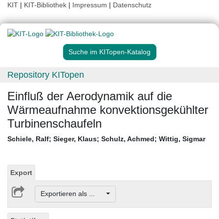
KIT
|
KIT-Bibliothek
|
Impressum
|
Datenschutz
Suche im KITopen-Katalog
Repository KITopen
Einfluß der Aerodynamik auf die
Wärmeaufnahme konvektionsgekühlter
Turbinenschaufeln
Schiele, Ralf
;
Sieger, Klaus
;
Schulz, Achmed
;
Wittig, Sigmar
Export
Exportieren als ...