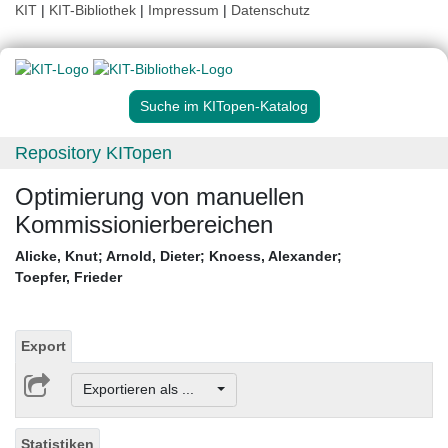
KIT
|
KIT-Bibliothek
|
Impressum
|
Datenschutz
Suche im KITopen-Katalog
Repository KITopen
Optimierung von manuellen
Kommissionierbereichen
Alicke, Knut
;
Arnold, Dieter
;
Knoess, Alexander
;
Toepfer, Frieder
Export
Exportieren als ...
Statistiken