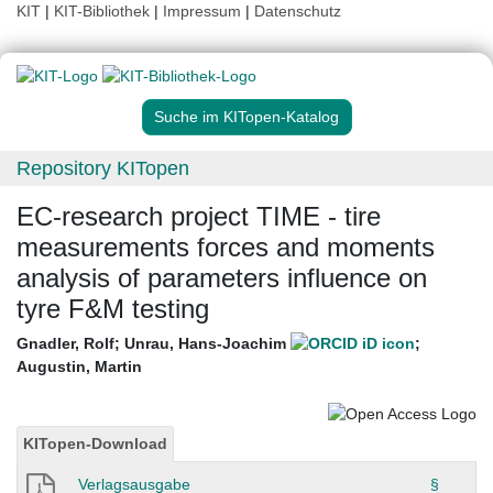
KIT
|
KIT-Bibliothek
|
Impressum
|
Datenschutz
Suche im KITopen-Katalog
Repository KITopen
EC-research project TIME - tire
measurements forces and moments
analysis of parameters influence on
tyre F&M testing
Gnadler, Rolf
;
Unrau, Hans-Joachim
;
Augustin, Martin
KITopen-Download
Verlagsausgabe
§