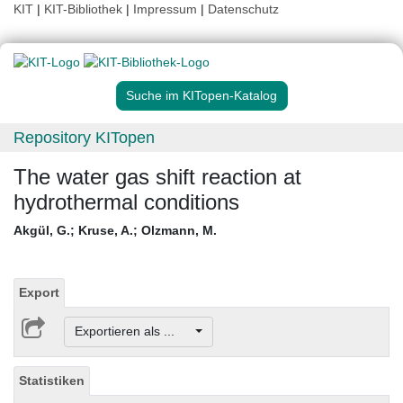
KIT
|
KIT-Bibliothek
|
Impressum
|
Datenschutz
Suche im KITopen-Katalog
Repository KITopen
The water gas shift reaction at
hydrothermal conditions
Akgül, G.
;
Kruse, A.
;
Olzmann, M.
Export
Exportieren als ...
Statistiken