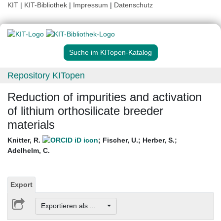
KIT
|
KIT-Bibliothek
|
Impressum
|
Datenschutz
Suche im KITopen-Katalog
Repository KITopen
Reduction of impurities and activation
of lithium orthosilicate breeder
materials
Knitter, R.
;
Fischer, U.
;
Herber, S.
;
Adelhelm, C.
Export
Exportieren als ...