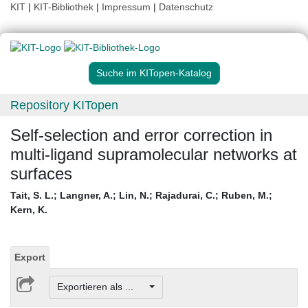
KIT
|
KIT-Bibliothek
|
Impressum
|
Datenschutz
Suche im KITopen-Katalog
Repository KITopen
Self-selection and error correction in
multi-ligand supramolecular networks at
surfaces
Tait, S. L.
;
Langner, A.
;
Lin, N.
;
Rajadurai, C.
;
Ruben, M.
;
Kern, K.
Export
Exportieren als ...