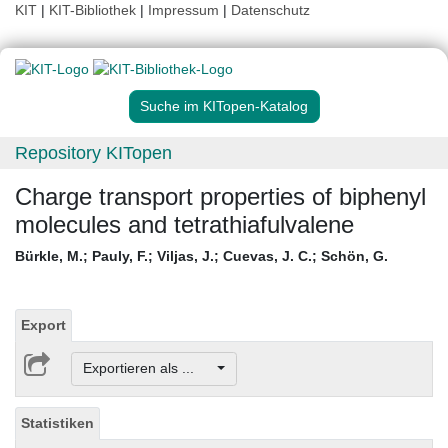
KIT
|
KIT-Bibliothek
|
Impressum
|
Datenschutz
Suche im KITopen-Katalog
Repository KITopen
Charge transport properties of biphenyl
molecules and tetrathiafulvalene
Bürkle, M.
;
Pauly, F.
;
Viljas, J.
;
Cuevas, J. C.
;
Schön, G.
Export
Exportieren als ...
Statistiken