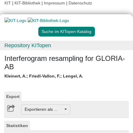
KIT
|
KIT-Bibliothek
|
Impressum
|
Datenschutz
Suche im KITopen-Katalog
Repository KITopen
Interferogram resampling for GLORIA-
AB
Kleinert, A.
;
Friedl-Vallon, F.
;
Lengel, A.
Export
Exportieren als ...
Statistiken