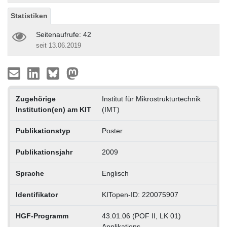
Statistiken
Seitenaufrufe: 42
seit 13.06.2019
Zugehörige
Institut für Mikrostrukturtechnik
Institution(en) am KIT
(IMT)
Publikationstyp
Poster
Publikationsjahr
2009
Sprache
Englisch
Identifikator
KITopen-ID: 220075907
HGF-Programm
43.01.06 (POF II, LK 01)
Applikations-