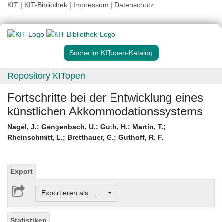
KIT
|
KIT-Bibliothek
|
Impressum
|
Datenschutz
Suche im KITopen-Katalog
Repository KITopen
Fortschritte bei der Entwicklung eines
künstlichen Akkommodationssystems
Nagel, J.
;
Gengenbach, U.
;
Guth, H.
;
Martin, T.
;
Rheinschmitt, L.
;
Bretthauer, G.
;
Guthoff, R. F.
Export
Exportieren als ...
Statistiken