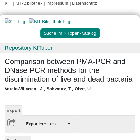
KIT
|
KIT-Bibliothek
|
Impressum
|
Datenschutz
Suche im KITopen-Katalog
Repository KITopen
Comparison between PMA-PCR and
DNase-PCR methods for the
discrimination of live and dead bacteria
Varela-Villarreal, J.
;
Schwartz, T.
;
Obst, U.
Export
Exportieren als ...