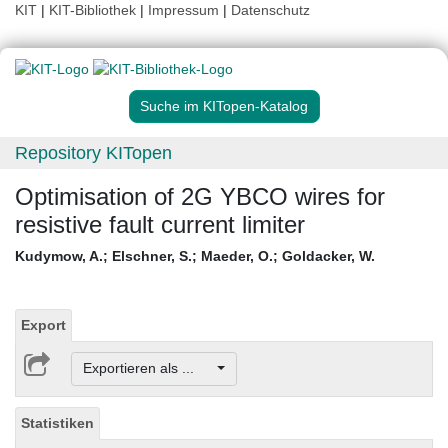
KIT
|
KIT-Bibliothek
|
Impressum
|
Datenschutz
Suche im KITopen-Katalog
Repository KITopen
Optimisation of 2G YBCO wires for
resistive fault current limiter
Kudymow, A.
;
Elschner, S.
;
Maeder, O.
;
Goldacker, W.
Export
Exportieren als ...
Statistiken