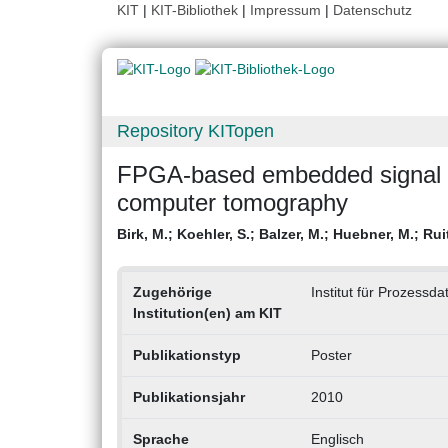
KIT
|
KIT-Bibliothek
|
Impressum
|
Datenschutz
Repository KITopen
FPGA-based embedded signal p
computer tomography
Birk, M.
;
Koehler, S.
;
Balzer, M.
;
Huebner, M.
;
Rui
Zugehörige
Institut für Prozessd
Institution(en) am KIT
Publikationstyp
Poster
Publikationsjahr
2010
Sprache
Englisch