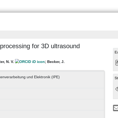
rocessing for 3D ultrasound
E
ter, N. V.
;
Becker, J.
atenverarbeitung und Elektronik (IPE)
S