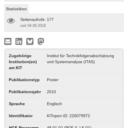
Statistiken
Seitenaufrufe: 177
seit 04.09.2018
Zugehörige
Institut für Technikfolgenabschätzung
Institution(en)
und Systemanalyse (ITAS)
am KIT
Publikationstyp
Poster
Publikationsjahr
2010
Sprache
Englisch
Identifikator
KITopen-ID: 220079972
HGF-Programm
48.01.02 (POF II, LK 01)