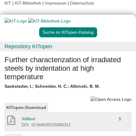
KIT
|
KIT-Bibliothek
|
Impressum
|
Datenschutz
Suche im KITopen-Katalog
Repository KITopen
Further characterization of irradiated
steels by indentation at high
temperature
Sacksteder, I.
;
Schneider, H. C.
;
Albinski, B. M.
KITopen-Download
Volltext
§
DOI: 10.5445/IR/220080312