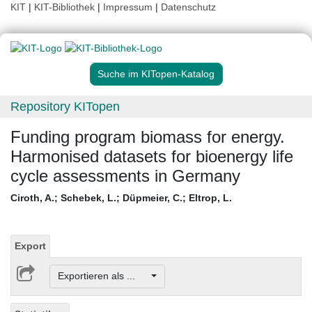
KIT
|
KIT-Bibliothek
|
Impressum
|
Datenschutz
Suche im KITopen-Katalog
Repository KITopen
Funding program biomass for energy.
Harmonised datasets for bioenergy life
cycle assessments in Germany
Ciroth, A.
;
Schebek, L.
;
Düpmeier, C.
;
Eltrop, L.
Export
Exportieren als ...