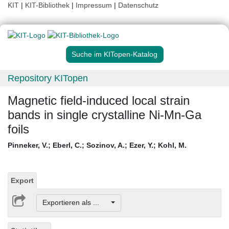
KIT
|
KIT-Bibliothek
|
Impressum
|
Datenschutz
Suche im KITopen-Katalog
Repository KITopen
Magnetic field-induced local strain
bands in single crystalline Ni-Mn-Ga
foils
Pinneker, V.
;
Eberl, C.
;
Sozinov, A.
;
Ezer, Y.
;
Kohl, M.
Export
Exportieren als ...