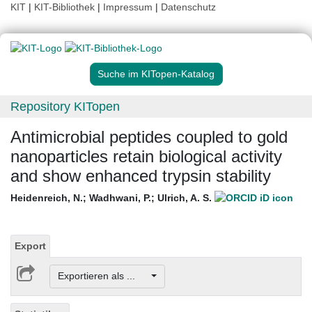
KIT
|
KIT-Bibliothek
|
Impressum
|
Datenschutz
Suche im KITopen-Katalog
Repository KITopen
Antimicrobial peptides coupled to gold
nanoparticles retain biological activity
and show enhanced trypsin stability
Heidenreich, N.
;
Wadhwani, P.
;
Ulrich, A. S.
Export
Exportieren als ...