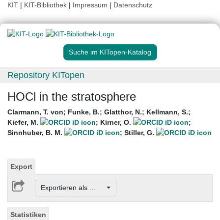
KIT
|
KIT-Bibliothek
|
Impressum
|
Datenschutz
Suche im KITopen-Katalog
Repository KITopen
HOCl in the stratosphere
Clarmann, T. von
;
Funke, B.
;
Glatthor, N.
;
Kellmann, S.
;
Kiefer, M.
;
Kirner, O.
;
Sinnhuber, B. M.
;
Stiller, G.
Export
Exportieren als ...
Statistiken