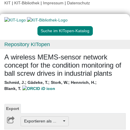
KIT
|
KIT-Bibliothek
|
Impressum
|
Datenschutz
Suche im KITopen-Katalog
Repository KITopen
A wireless MEMS-sensor network
concept for the condition monitoring of
ball screw drives in industrial plants
Schmid, J.
;
Gädeke, T.
;
Stork, W.
;
Hennrich, H.
;
Blank, T.
Export
Exportieren als ...