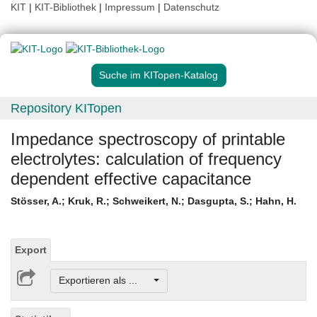
KIT
|
KIT-Bibliothek
|
Impressum
|
Datenschutz
Suche im KITopen-Katalog
Repository KITopen
Impedance spectroscopy of printable
electrolytes: calculation of frequency
dependent effective capacitance
Stösser, A.
;
Kruk, R.
;
Schweikert, N.
;
Dasgupta, S.
;
Hahn, H.
Export
Exportieren als ...