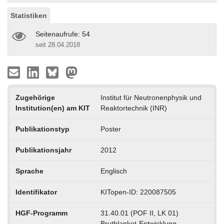
Statistiken
Seitenaufrufe: 54
seit 28.04.2018
Zugehörige
Institut für Neutronenphysik und
Institution(en) am KIT
Reaktortechnik (INR)
Publikationstyp
Poster
Publikationsjahr
2012
Sprache
Englisch
Identifikator
KITopen-ID: 220087505
HGF-Programm
31.40.01 (POF II, LK 01)
Brutblanket-Entwicklung