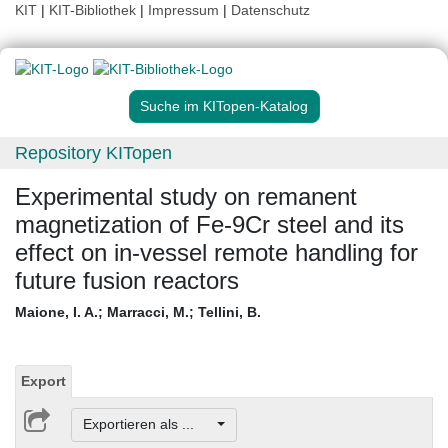
KIT
|
KIT-Bibliothek
|
Impressum
|
Datenschutz
Suche im KITopen-Katalog
Repository KITopen
Experimental study on remanent
magnetization of Fe-9Cr steel and its
effect on in-vessel remote handling for
future fusion reactors
Maione, I. A.
;
Marracci, M.
;
Tellini, B.
Export
Exportieren als ...