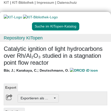
KIT
|
KIT-Bibliothek
|
Impressum
|
Datenschutz
Suche im KITopen-Katalog
Repository KITopen
Catalytic ignition of light hydrocarbons
over Rh/Al₂O₃ studied in a stagnation
point flow reactor
Bär, J.
;
Karakaya, C.
;
Deutschmann, O.
Export
Exportieren als ...