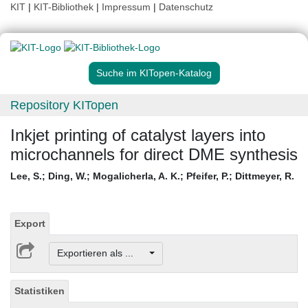
KIT
|
KIT-Bibliothek
|
Impressum
|
Datenschutz
Suche im KITopen-Katalog
Repository KITopen
Inkjet printing of catalyst layers into
microchannels for direct DME synthesis
Lee, S.
;
Ding, W.
;
Mogalicherla, A. K.
;
Pfeifer, P.
;
Dittmeyer, R.
Export
Exportieren als ...
Statistiken