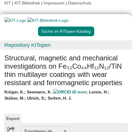
KIT
|
KIT-Bibliothek
|
Impressum
|
Datenschutz
Suche im KITopen-Katalog
Repository KITopen
Structural, magnetic and mechanical
investigations on Fe₃₂Co₄₄Hf₁₂N₁₂/TiN
thin multilayer coatings with wear
resistant and ferromagnetic properties
Krüger, K.
;
Seemann, K.
;
Leiste, H.
;
Stüber, M.
;
Ulrich, S.
;
Seifert, H. J.
Export
Exportieren als ...