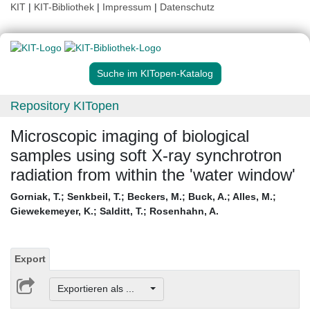
KIT
|
KIT-Bibliothek
|
Impressum
|
Datenschutz
Suche im KITopen-Katalog
Repository KITopen
Microscopic imaging of biological
samples using soft X-ray synchrotron
radiation from within the 'water window'
Gorniak, T.
;
Senkbeil, T.
;
Beckers, M.
;
Buck, A.
;
Alles, M.
;
Giewekemeyer, K.
;
Salditt, T.
;
Rosenhahn, A.
Export
Exportieren als ...