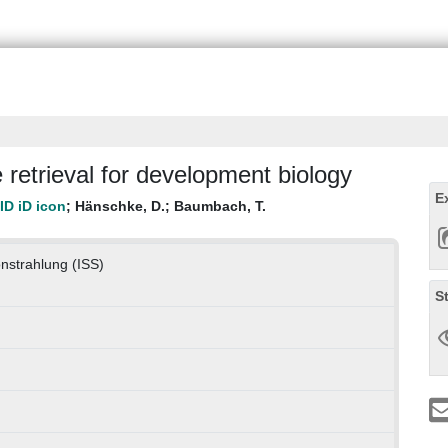
 retrieval for development biology
E
;
Hänschke, D.
;
Baumbach, T.
onstrahlung (ISS)
S