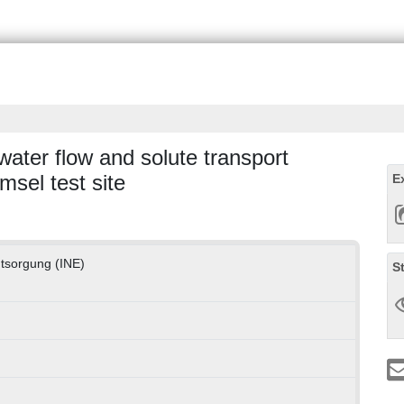
ater flow and solute transport
msel test site
E
ntsorgung (INE)
S