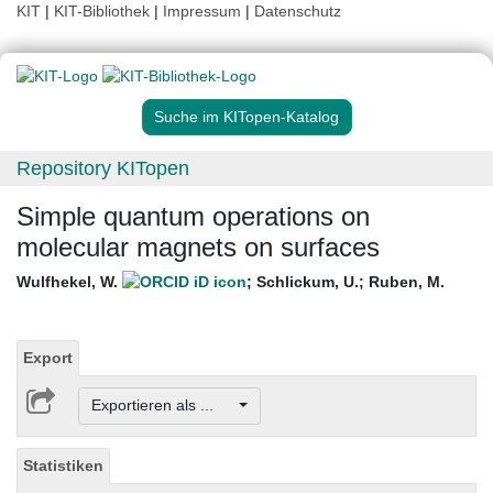
KIT
|
KIT-Bibliothek
|
Impressum
|
Datenschutz
Suche im KITopen-Katalog
Repository KITopen
Simple quantum operations on
molecular magnets on surfaces
Wulfhekel, W.
;
Schlickum, U.
;
Ruben, M.
Export
Exportieren als ...
Statistiken