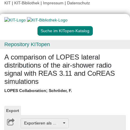
KIT
|
KIT-Bibliothek
|
Impressum
|
Datenschutz
Suche im KITopen-Katalog
Repository KITopen
A comparison of LOPES lateral
distributions of the air-shower radio
signal with REAS 3.11 and CoREAS
simulations
LOPES Collaboration
;
Schröder, F.
Export
Exportieren als ...